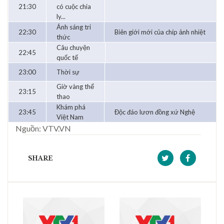
21:30
có cuộc chia
ly...
Ánh sáng tri
22:30
Biên giới mới của chíp ảnh nhiệt
thức
Câu chuyện
22:45
quốc tế
23:00
Thời sự
Giờ vàng thể
23:15
thao
Khám phá
23:45
Độc đáo lươn đồng xứ Nghệ
Việt Nam
Nguồn: VTV.VN
SHARE