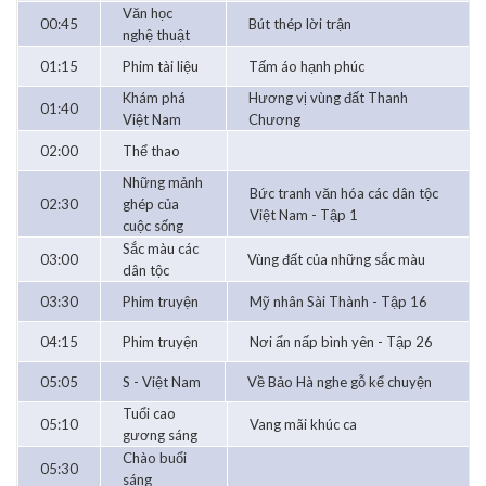
Văn học
00:45
Bút thép lời trận
nghệ thuật
01:15
Phim tài liệu
Tấm áo hạnh phúc
Khám phá
Hương vị vùng đất Thanh
01:40
Việt Nam
Chương
02:00
Thể thao
Những mảnh
Bức tranh văn hóa các dân tộc
02:30
ghép của
Việt Nam - Tập 1
cuộc sống
Sắc màu các
03:00
Vùng đất của những sắc màu
dân tộc
03:30
Phim truyện
Mỹ nhân Sài Thành - Tập 16
04:15
Phim truyện
Nơi ẩn nấp bình yên - Tập 26
05:05
S - Việt Nam
Về Bảo Hà nghe gỗ kể chuyện
Tuổi cao
05:10
Vang mãi khúc ca
gương sáng
Chào buổi
05:30
sáng