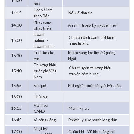
14:00
hóa
Học và làm
14:15
Nói để dân tin
theo Bác
Khát vọng
14:30
An sinh trong kỷ nguyên mới
phát triển
Doanh
Chuyển dịch xanh tiết kiệm
15:00
nghiệp -
năng lượng
Doanh nhân
Trái tim cho
Khám sàng lọc tim ở Quảng
15:30
em
Ngãi
Thương hiệu
Câu chuyện thương hiệu
15:40
quốc gia Việt
truyền cảm hứng
Nam
15:55
Về quê
Kết nghĩa buôn làng ở Đăk Lắk
16:00
Thời sự
Văn hoá
16:15
Mảnh ký ức
CAND
16:45
Vì cộng đồng
Phát huy sức mạnh lòng dân
Nhật ký
17:00
Quân khí - Vũ khí thắng lợi