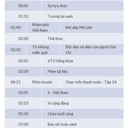
00:45
Sự lựa chọn
01:10
Tương lai xanh
Khám phá
01:40
Nét đẹp Mê Linh
Việt Nam
02:00
Thể thao
Từ những
Độc đáo vũ điệu của người Sán
02:30
miền quê
Chỉ
02:45
VTV Sống khỏe
03:30
Phim tài liệu
04:15
Phim truyện
Chạy trốn thanh xuân - Tập 24
05:05
S - Việt Nam
05:10
Vì cộng đồng
05:30
Chào buổi sáng
07:00
Báo chí toàn cảnh