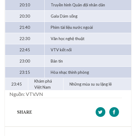
20:10
Truyền hình Quân đội nhân dân
20:30
Gala Dám sống
21:40
Phim tài liệu nước ngoài
22:30
Văn học nghệ thuật
22:45
VTV kết nối
23:00
Bản tin
23:15
Hòa nhạc thính phòng
Khám phá
23:45
Những mùa su su lặng lẽ
Việt Nam
Nguồn: VTV.VN
SHARE