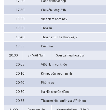
17:20
Hành trình vẻ đẹp
17:30
Chuyển động 24h
18:00
Việt Nam hôm nay
19:00
Thời sự
19:40
Thời tiết + Thể thao 24/7
19:55
Điểm tin
20:00
S - Việt Nam
Sơn La mùa hoa trái
20:05
Việt Nam vui khỏe
20:10
Kỷ nguyên vươn mình
20:40
Phóng sự
20:50
Hà Nội chuyển động
20:55
Thương hiệu quốc gia Việt Nam
21:00
Phim truyện
Không giới hạn - Tập 3