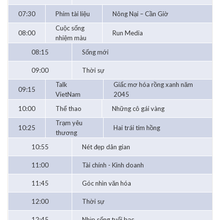
07:30
Phim tài liệu
Nông Nại – Cần Giờ
Cuộc sống
08:00
Run Media
nhiệm màu
08:15
Sống mới
09:00
Thời sự
Talk
Giấc mơ hóa rồng xanh năm
09:15
VietNam
2045
10:00
Thể thao
Những cô gái vàng
Trạm yêu
10:25
Hai trái tim hồng
thương
10:55
Nét đẹp dân gian
11:00
Tài chính - Kinh doanh
11:45
Góc nhìn văn hóa
12:00
Thời sự
12:45
Nhịp sống tuổi bạc