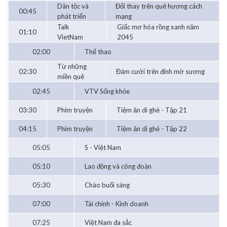
Dân tộc và
Đổi thay trên quê hương cách
00:45
phát triển
mạng
Talk
Giấc mơ hóa rồng xanh năm
01:10
VietNam
2045
02:00
Thể thao
Từ những
02:30
Đám cưới trên đỉnh mờ sương
miền quê
02:45
VTV Sống khỏe
03:30
Phim truyện
Tiệm ăn dì ghẻ - Tập 21
04:15
Phim truyện
Tiệm ăn dì ghẻ - Tập 22
05:05
S - Việt Nam
05:10
Lao động và công đoàn
05:30
Chào buổi sáng
07:00
Tài chính - Kinh doanh
07:25
Việt Nam đa sắc