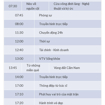
Nẻo về
Cửa võng đình làng - Nghệ
07:30
nguồn cội
thuật và ký ức
07:45
Phóng sự
08:00
Truyền hình trực tiếp
11:30
Chuyển động 24h
12:00
Thời sự
12:40
Tài chính - Kinh doanh
13:00
VTV Sống khỏe
Từ những
13:45
Vùng đất Cẩm Nam
miền quê
14:00
Truyền hình trực tiếp
17:00
Thông điệp từ bác sĩ
17:10
Phát huy vai trò của mặt trận
17:20
Hành trình vẻ đẹp