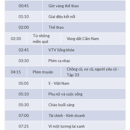
00:45
Giờ vàng thể thao
01:10
Giai điệu kết nối
02:00
Thể thao
Từ những
02:30
Vùng đất Cẩm Nam
miền quê
02:45
VTV Sống khỏe
03:30
Phim ca nhạc
Chồng cũ, vợ cũ, người yêu cũ -
04:15
Phim truyện
Tập 33
05:05
S - Việt Nam
05:10
Phụ nữ và cuộc sống
05:30
Chào buổi sáng
07:00
Tài chính - Kinh doanh
07:25
Vì một tương lai xanh