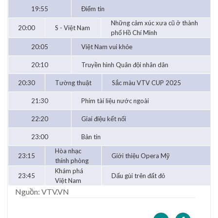
19:55
Điểm tin
Những cảm xúc xưa cũ ở thành
20:00
S - Việt Nam
phố Hồ Chí Minh
20:05
Việt Nam vui khỏe
20:10
Truyền hình Quân đội nhân dân
20:30
Tường thuật
Sắc màu VTV CUP 2025
21:30
Phim tài liệu nước ngoài
22:20
Giai điệu kết nối
23:00
Bản tin
Hòa nhạc
23:15
Giới thiệu Opera Mỹ
thính phòng
Khám phá
23:45
Dấu gùi trên đất đỏ
Việt Nam
Nguồn: VTV.VN