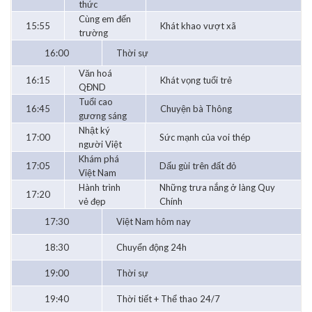
thức
Cùng em đến
15:55
Khát khao vượt xã
trường
16:00
Thời sự
Văn hoá
16:15
Khát vọng tuổi trẻ
QĐND
Tuổi cao
16:45
Chuyện bà Thông
gương sáng
Nhật ký
17:00
Sức mạnh của voi thép
người Việt
Khám phá
17:05
Dấu gùi trên đất đỏ
Việt Nam
Hành trình
Những trưa nắng ở làng Quy
17:20
vẻ đẹp
Chính
17:30
Việt Nam hôm nay
18:30
Chuyển động 24h
19:00
Thời sự
19:40
Thời tiết + Thể thao 24/7