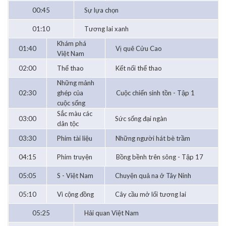
00:45
Sự lựa chọn
01:10
Tương lai xanh
Khám phá
01:40
Vị quê Cửu Cao
Việt Nam
02:00
Thể thao
Kết nối thể thao
Những mảnh
02:30
ghép của
Cuộc chiến sinh tồn - Tập 1
cuộc sống
Sắc màu các
03:00
Sức sống đại ngàn
dân tộc
03:30
Phim tài liệu
Những người hát bè trầm
04:15
Phim truyện
Bồng bềnh trên sông - Tập 17
05:05
S - Việt Nam
Chuyện quả na ở Tây Ninh
05:10
Vì cộng đồng
Cây cầu mở lối tương lai
05:25
Hải quan Việt Nam