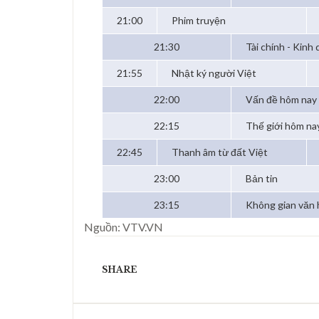
21:00
Phim truyện
21:30
Tài chính - Kinh
21:55
Nhật ký người Việt
22:00
Vấn đề hôm nay
22:15
Thế giới hôm na
22:45
Thanh âm từ đất Việt
23:00
Bản tin
23:15
Không gian văn 
Nguồn: VTV.VN
SHARE