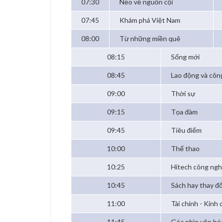
07:30
Nẻo về nguồn cội
07:45
Khám phá Việt Nam
08:00
Từ những miền quê
08:15
Sống mới
08:45
Lao động và côn
09:00
Thời sự
09:15
Tọa đàm
09:45
Tiêu điểm
10:00
Thể thao
10:25
Hitech công ngh
10:45
Sách hay thay đổ
11:00
Tài chính - Kinh
11:45
Góc nhìn văn hó