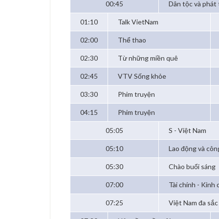
00:45
Dân tộc và phát 
01:10
Talk VietNam
02:00
Thể thao
02:30
Từ những miền quê
02:45
VTV Sống khỏe
03:30
Phim truyện
04:15
Phim truyện
05:05
S - Việt Nam
05:10
Lao động và côn
05:30
Chào buổi sáng
07:00
Tài chính - Kinh
07:25
Việt Nam đa sắc