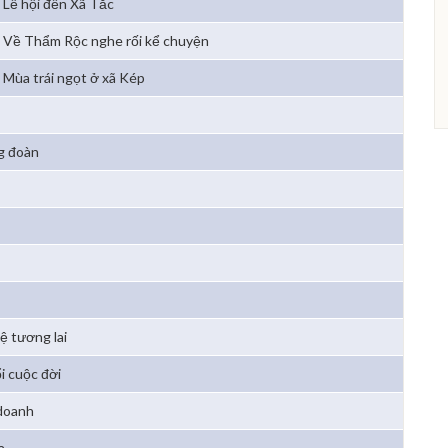
Lễ hội đền Xã Tắc
Về Thẩm Rộc nghe rối kể chuyện
Mùa trái ngọt ở xã Kép
g đoàn
ệ tương lai
i cuộc đời
 doanh
a