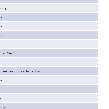
sống
ẹp
4h
ay
 thao 24/7
Làm mục đồng ở hang Trâu
ỏe
hẩm
động