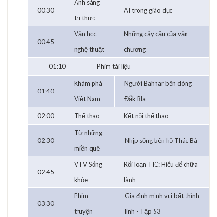
Ánh sáng
00:30
AI trong giáo dục
tri thức
Văn học
Những cây cầu của văn
00:45
nghệ thuật
chương
01:10
Phim tài liệu
Khám phá
Người Bahnar bên dòng
01:40
Việt Nam
Đắk Bla
02:00
Thể thao
Kết nối thể thao
Từ những
02:30
Nhịp sống bên hồ Thác Bà
miền quê
VTV Sống
Rối loạn TIC: Hiểu để chữa
02:45
khỏe
lành
Phim
Gia đình mình vui bất thình
03:30
truyện
lình - Tập 53