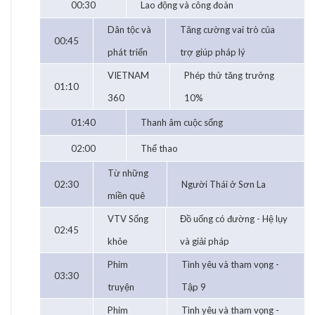
00:30
Lao động và công đoàn
Dân tộc và
Tăng cường vai trò của
00:45
phát triển
trợ giúp pháp lý
VIETNAM
Phép thử tăng trưởng
01:10
360
10%
01:40
Thanh âm cuộc sống
02:00
Thể thao
Từ những
02:30
Người Thái ở Sơn La
miền quê
VTV Sống
Đồ uống có đường - Hệ lụy
02:45
khỏe
và giải pháp
Phim
Tình yêu và tham vọng -
03:30
truyện
Tập 9
Phim
Tình yêu và tham vọng -