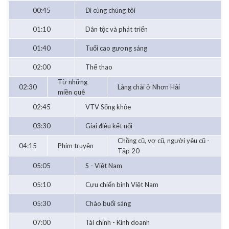
00:45
Đi cùng chúng tôi
01:10
Dân tộc và phát triển
01:40
Tuổi cao gương sáng
02:00
Thể thao
Từ những
02:30
Làng chài ở Nhơn Hải
miền quê
02:45
VTV Sống khỏe
03:30
Giai điệu kết nối
Chồng cũ, vợ cũ, người yêu cũ -
04:15
Phim truyện
Tập 20
05:05
S - Việt Nam
05:10
Cựu chiến binh Việt Nam
05:30
Chào buổi sáng
07:00
Tài chính - Kinh doanh