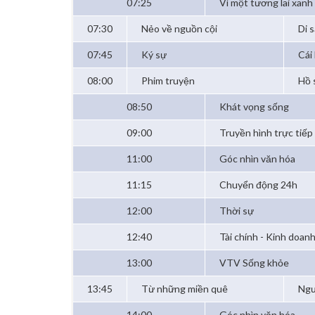
07:25
Vì một tương lai xanh
07:30
Nẻo về nguồn cội
Di 
07:45
Ký sự
Cái 
08:00
Phim truyện
Hồ 
08:50
Khát vọng sống
09:00
Truyền hình trực tiếp
11:00
Góc nhìn văn hóa
11:15
Chuyển động 24h
12:00
Thời sự
12:40
Tài chính - Kinh doan
13:00
VTV Sống khỏe
13:45
Từ những miền quê
Ngư
14:00
Góc nhìn văn hóa