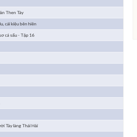
sản Then Tày
lu, cái kiệu bên hiên
sơ cá sấu - Tập 16
h
ời Tày làng Thái Hải