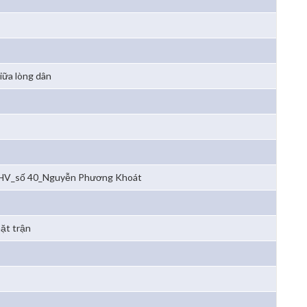
giữa lòng dân
V_số 40_Nguyễn Phương Khoát
mặt trận