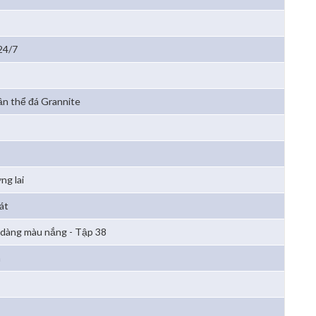
24/7
n thể đá Grannite
ng lai
át
 dàng màu nắng - Tập 38
h