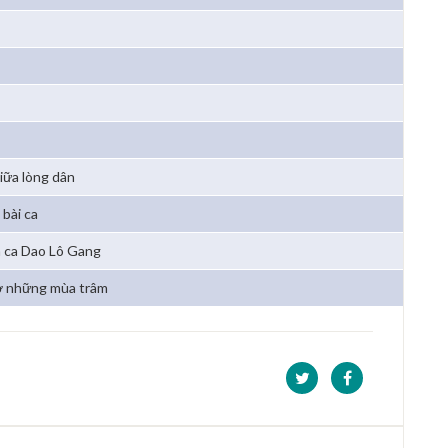
giữa lòng dân
bài ca
 ca Dao Lô Gang
 những mùa trâm