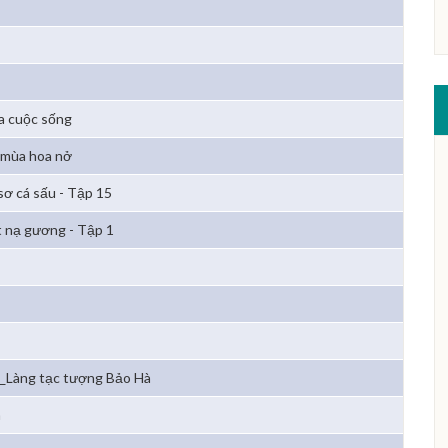
a cuộc sống
 mùa hoa nở
sơ cá sấu - Tập 15
 nạ gương - Tập 1
_Làng tạc tượng Bảo Hà
h