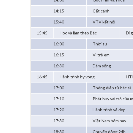
14:15
Cất cánh
15:40
VTV kết nối
15:45
Học và làm theo Bác
Đi 
16:00
Thời sự
16:15
Vì trẻ em
16:30
Dám sống
16:45
Hành trình hy vọng
HTH
17:00
Thông điệp từ bác sĩ
17:10
Phát huy vai trò của 
17:20
Hành trình vẻ đẹp
17:30
Việt Nam hôm nay
18:30
Chuyển động 24h