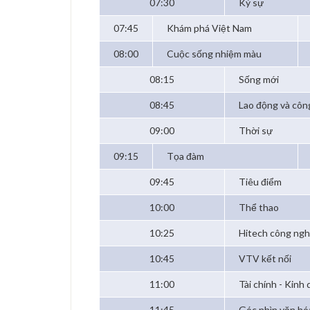
07:30
Ký sự
07:45
Khám phá Việt Nam
08:00
Cuộc sống nhiệm màu
08:15
Sống mới
08:45
Lao động và côn
09:00
Thời sự
09:15
Tọa đàm
09:45
Tiêu điểm
10:00
Thể thao
10:25
Hitech công ngh
10:45
VTV kết nối
11:00
Tài chính - Kinh
11:45
Góc nhìn văn hó