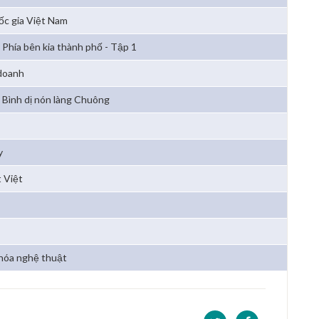
c gia Việt Nam
Phía bên kia thành phố - Tập 1
 doanh
Bình dị nón làng Chuông
y
 Việt
hóa nghệ thuật