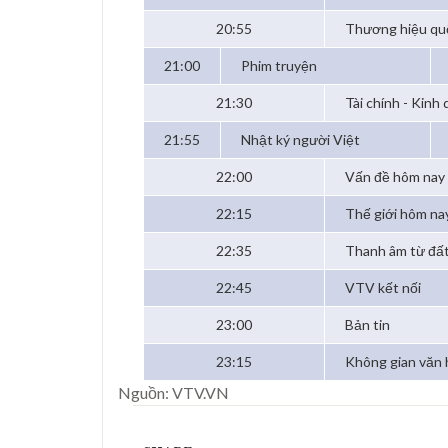
20:55
Thương hiệu quố
21:00
Phim truyện
21:30
Tài chính - Kinh
21:55
Nhật ký người Việt
22:00
Vấn đề hôm nay
22:15
Thế giới hôm na
22:35
Thanh âm từ đất
22:45
VTV kết nối
23:00
Bản tin
23:15
Không gian văn 
Nguồn: VTV.VN