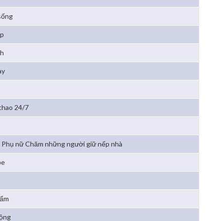
sống
ẹp
4h
ay
 thao 24/7
Phụ nữ Chăm những người giữ nếp nhà
ỏe
hẩm
động