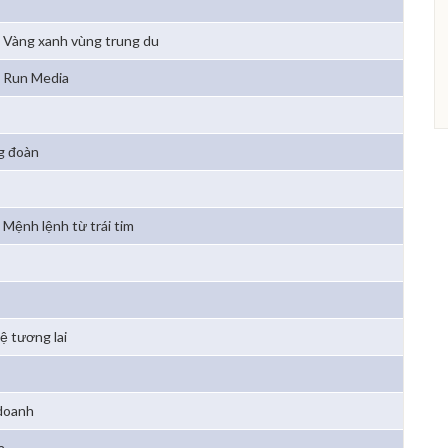
Vàng xanh vùng trung du
Run Media
g đoàn
Mệnh lệnh từ trái tim
ệ tương lai
 doanh
a