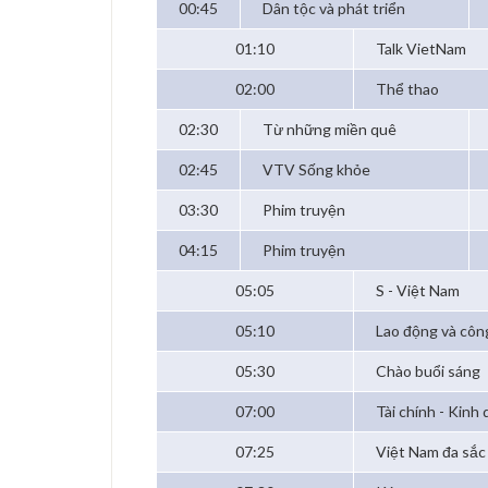
00:45
Dân tộc và phát triển
01:10
Talk VietNam
02:00
Thể thao
02:30
Từ những miền quê
02:45
VTV Sống khỏe
03:30
Phim truyện
04:15
Phim truyện
05:05
S - Việt Nam
05:10
Lao động và côn
05:30
Chào buổi sáng
07:00
Tài chính - Kinh
07:25
Việt Nam đa sắc