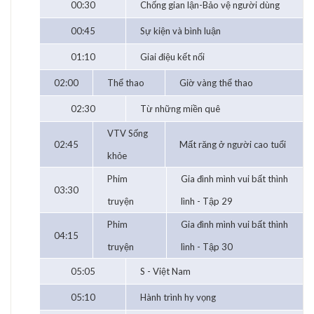
00:30
Chống gian lận-Bảo vệ người dùng
00:45
Sự kiện và bình luận
01:10
Giai điệu kết nối
02:00
Thể thao
Giờ vàng thể thao
02:30
Từ những miền quê
VTV Sống
02:45
Mất răng ở người cao tuổi
khỏe
Phim
Gia đình mình vui bất thình
03:30
truyện
lình - Tập 29
Phim
Gia đình mình vui bất thình
04:15
truyện
lình - Tập 30
05:05
S - Việt Nam
05:10
Hành trình hy vọng