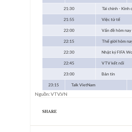
21:30
Tài chính - Kinh
21:55
Việc tử tế
22:00
Vấn đề hôm nay
22:15
Thế giới hôm na
22:30
Nhật ký FIFA Wo
22:45
VTV kết nối
23:00
Bản tin
23:15
Talk VietNam
Nguồn: VTV.VN
SHARE