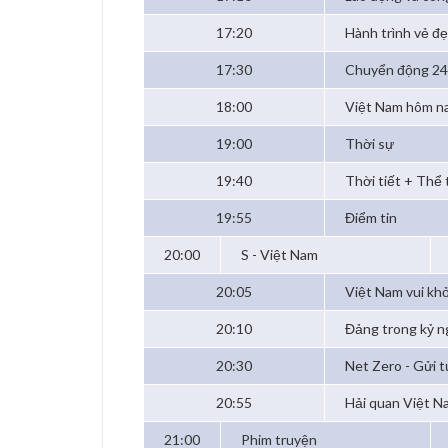
17:20
Hành trình vẻ đ
17:30
Chuyển động 2
18:00
Việt Nam hôm n
19:00
Thời sự
19:40
Thời tiết + Thể
19:55
Điểm tin
20:00
S - Việt Nam
20:05
Việt Nam vui kh
20:10
Đảng trong kỷ 
20:30
Net Zero - Gửi t
20:55
Hải quan Việt N
21:00
Phim truyện