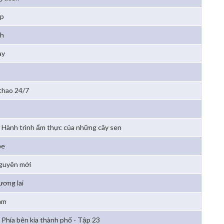
ẹp
4h
ay
 thao 24/7
Hành trình ẩm thực của những cây sen
ỏe
nguyên mới
ương lai
am
Phía bên kia thành phố - Tập 23