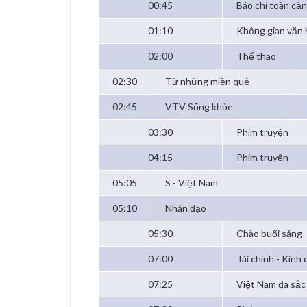
00:45
Báo chí toàn cả
01:10
Không gian văn 
02:00
Thể thao
02:30
Từ những miền quê
02:45
VTV Sống khỏe
03:30
Phim truyện
04:15
Phim truyện
05:05
S - Việt Nam
05:10
Nhân đạo
05:30
Chào buổi sáng
07:00
Tài chính - Kinh
07:25
Việt Nam đa sắc