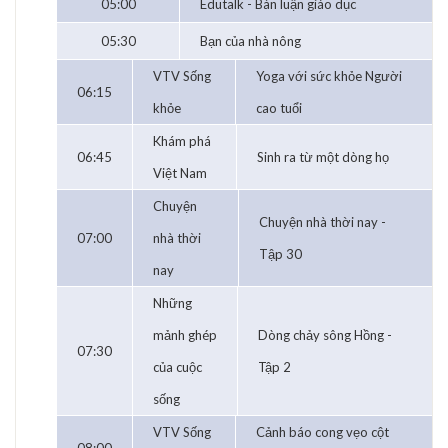
05:00
Edutalk - Bàn luận giáo dục
05:30
Bạn của nhà nông
VTV Sống
Yoga với sức khỏe Người
06:15
khỏe
cao tuổi
Khám phá
06:45
Sinh ra từ một dòng họ
Việt Nam
Chuyện
Chuyện nhà thời nay -
07:00
nhà thời
Tập 30
nay
Những
mảnh ghép
Dòng chảy sông Hồng -
07:30
của cuộc
Tập 2
sống
VTV Sống
Cảnh báo cong vẹo cột