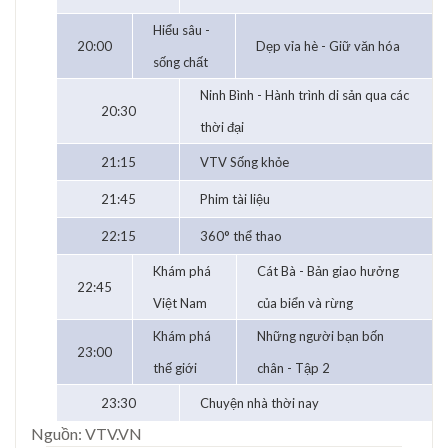
Hiểu sâu -
20:00
Dẹp vỉa hè - Giữ văn hóa
sống chất
Ninh Bình - Hành trình di sản qua các
20:30
thời đại
21:15
VTV Sống khỏe
21:45
Phim tài liệu
22:15
360° thể thao
Khám phá
Cát Bà - Bản giao hưởng
22:45
Việt Nam
của biển và rừng
Khám phá
Những người bạn bốn
23:00
thế giới
chân - Tập 2
23:30
Chuyện nhà thời nay
Nguồn: VTV.VN