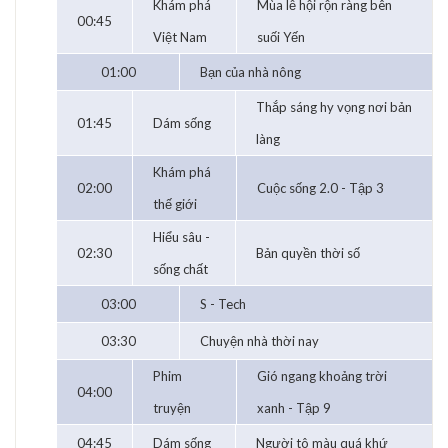
Khám phá
Mùa lễ hội rộn ràng bên
00:45
Việt Nam
suối Yến
01:00
Bạn của nhà nông
Thắp sáng hy vọng nơi bản
01:45
Dám sống
làng
Khám phá
02:00
Cuộc sống 2.0 - Tập 3
thế giới
Hiểu sâu -
02:30
Bản quyền thời số
sống chất
03:00
S - Tech
03:30
Chuyện nhà thời nay
Phim
Gió ngang khoảng trời
04:00
truyện
xanh - Tập 9
04:45
Dám sống
Người tô màu quá khứ