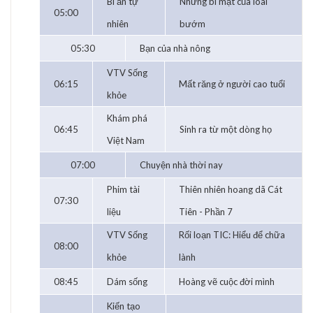
Bí ẩn tự
Những bí mật của loài
05:00
nhiên
bướm
05:30
Bạn của nhà nông
VTV Sống
06:15
Mất răng ở người cao tuổi
khỏe
Khám phá
06:45
Sinh ra từ một dòng họ
Việt Nam
07:00
Chuyện nhà thời nay
Phim tài
Thiên nhiên hoang dã Cát
07:30
liệu
Tiên - Phần 7
VTV Sống
Rối loạn TIC: Hiểu để chữa
08:00
khỏe
lành
08:45
Dám sống
Hoàng vẽ cuộc đời mình
Kiến tạo