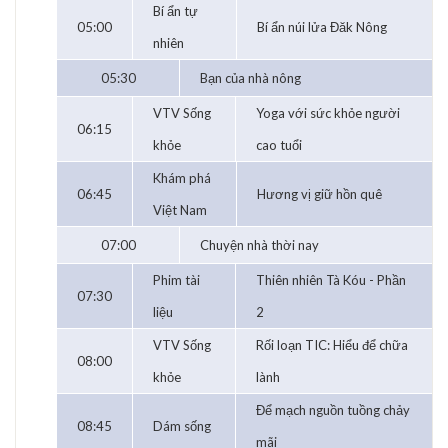
Bí ẩn tự
05:00
Bí ẩn núi lửa Đăk Nông
nhiên
05:30
Bạn của nhà nông
VTV Sống
Yoga với sức khỏe người
06:15
khỏe
cao tuổi
Khám phá
06:45
Hương vị giữ hồn quê
Việt Nam
07:00
Chuyện nhà thời nay
Phim tài
Thiên nhiên Tà Kóu - Phần
07:30
liệu
2
VTV Sống
Rối loạn TIC: Hiểu để chữa
08:00
khỏe
lành
Để mạch nguồn tuồng chảy
08:45
Dám sống
mãi