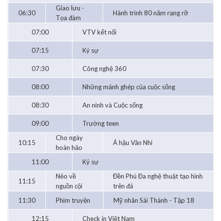
Giao lưu -
06:30
Hành trình 80 năm rạng rỡ
Tọa đàm
07:00
VTV kết nối
07:15
Ký sự
07:30
Công nghệ 360
08:00
Những mảnh ghép của cuộc sống
08:30
An ninh và Cuộc sống
09:00
Trường teen
Cho ngày
10:15
Á hậu Vân Nhi
hoàn hảo
11:00
Ký sự
Nẻo về
Đền Phú Đa nghệ thuật tạo hình
11:15
nguồn cội
trên đá
11:30
Phim truyện
Mỹ nhân Sài Thành - Tập 18
12:15
Check in Việt Nam