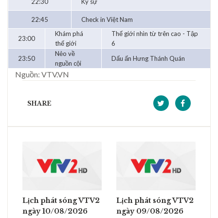
22:30
Ký sự
22:45
Check in Việt Nam
Khám phá
Thế giới nhìn từ trên cao - Tập
23:00
thế giới
6
Nẻo về
23:50
Dấu ấn Hưng Thánh Quán
nguồn cội
Nguồn: VTV.VN
SHARE
Lịch phát sóng VTV2
Lịch phát sóng VTV2
ngày 10/08/2026
ngày 09/08/2026