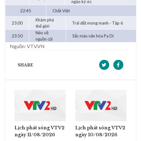
ngào ký ức
22:45
Chất Việt
Khám phá
23:00
Trái đất mong manh - Tập 6
thế giới
Nẻo về
23:50
Sắc màu văn hóa Pa Dí
nguồn cội
Nguồn: VTV.VN
SHARE
Lịch phát sóng VTV2
Lịch phát sóng VTV2
ngày 11/08/2026
ngày 10/08/2026