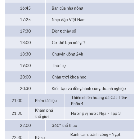
16:45
Bạn của nhà nông
17:25
Nhịp đập Việt Nam
17:30
Dòng chảy số
18:00
Cơ thể bạn nói gì ?
18:30
Chuyển động 24h
19:00
Thời sự
20:00
Chân trời khoa học
20:30
Kiến tạo và đồng hành cùng doanh nghiệp
Thiên nhiên hoang dã Cát Tiên-
21:00
Phim tài liệu
Phần 4
Khám phá
21:30
Hương vị nước Nga - Tập 3
thế giới
22:00
360° thể thao
Bánh cam, bánh còng - Ngọt
22:30
Ký sự