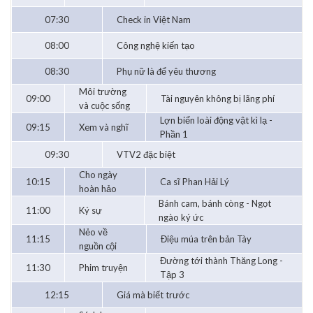
07:30
Check in Việt Nam
08:00
Công nghệ kiến tạo
08:30
Phụ nữ là để yêu thương
Môi trường
09:00
Tài nguyên không bị lãng phí
và cuộc sống
Lợn biển loài động vật kì lạ -
09:15
Xem và nghĩ
Phần 1
09:30
VTV2 đặc biệt
Cho ngày
10:15
Ca sĩ Phan Hải Lý
hoàn hảo
Bánh cam, bánh còng - Ngọt
11:00
Ký sự
ngào ký ức
Nẻo về
11:15
Điệu múa trên bản Tày
nguồn cội
Đường tới thành Thăng Long -
11:30
Phim truyện
Tập 3
12:15
Giá mà biết trước