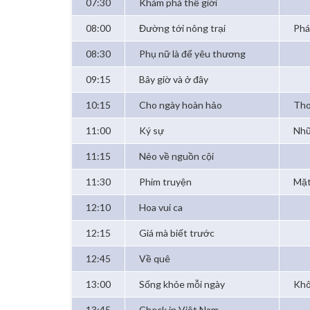
07:30
Khám phá thế giới
08:00
Đường tới nông trại
Phá
08:30
Phụ nữ là để yêu thương
09:15
Bây giờ và ở đây
10:15
Cho ngày hoàn hảo
Tho
11:00
Ký sự
Nhữ
11:15
Nẻo về nguồn cội
11:30
Phim truyện
Mặt
12:10
Hoa vui ca
12:15
Giá mà biết trước
12:45
Về quê
13:00
Sống khỏe mỗi ngày
Khô
13:45
Check in Việt Nam