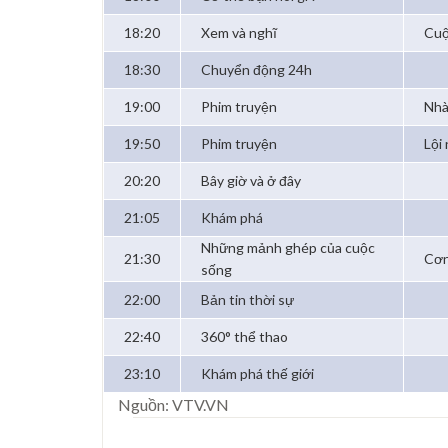
18:20
Xem và nghĩ
Cuộ
18:30
Chuyển động 24h
19:00
Phim truyện
Nhà
19:50
Phim truyện
Lội
20:20
Bây giờ và ở đây
21:05
Khám phá
Những mảnh ghép của cuộc
21:30
Cơn
sống
22:00
Bản tin thời sự
22:40
360° thể thao
23:10
Khám phá thế giới
Nguồn: VTV.VN