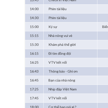
14:00
Phim tài liệu
14:30
Phim tài liệu
15:00
Ký sự
Biể
15:15
Nhà nông vui vẻ
15:30
Khám phá thế giới
16:15
Đi tìm đồng đội
16:25
VTV kết nối
16:43
Thông báo - Ghi ơn
16:45
Bạn của nhà nông
17:25
Nhịp đập Việt Nam
17:45
VTV kết nối
18:00
Cơ thể bạn nói gì ?