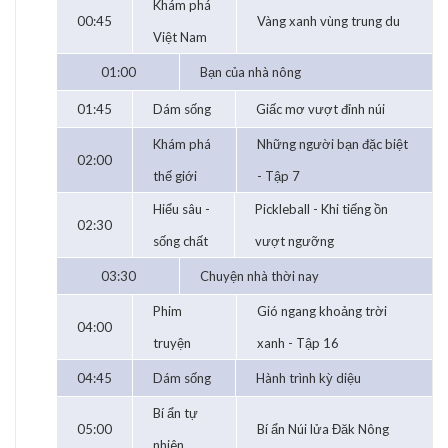
Khám phá
00:45
Vàng xanh vùng trung du
Việt Nam
01:00
Bạn của nhà nông
01:45
Dám sống
Giấc mơ vượt đỉnh núi
Khám phá
Những người bạn đặc biệt
02:00
thế giới
- Tập 7
Hiểu sâu -
Pickleball - Khi tiếng ồn
02:30
sống chất
vượt ngưỡng
03:30
Chuyện nhà thời nay
Phim
Gió ngang khoảng trời
04:00
truyện
xanh - Tập 16
04:45
Dám sống
Hành trình kỳ diệu
Bí ẩn tự
05:00
Bí ẩn Núi lửa Đăk Nông
nhiên