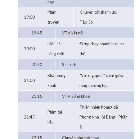
nay
Phim
Chuyện tốt thành đôi -
19:00
truyện
Tập 36
19:45
VTV kết nối
Hiểu sâu -
Đừng chạy nhanh hơn cơ
20:00
sống chất
thể
20:30
S - Tech
Khát vọng
"Vương quốc" chim giữa
21:00
xanh
lòng trường học
21:15
VTV Sống khỏe
Thiên nhiên hoang dã
Phim tài
21:45
Phong Nha-Kẻ Bàng - Phần
liệu
2
22:15
Chuyện nhà thời nay