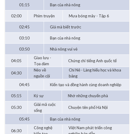
01:15
Bạn của nhà nông
02:00
Phim truyện
Mưa bóng mây - Tập 6
02:45
Giá mà biết trước
03:10
Bạn của nhà nông
03:50
Nhà nông vui vẻ
Giao lưu -
04:05
Chứng chỉ tiếng Anh quốc tế
Tọa đàm
Nẻo về
Chi Nê - Làng hiếu học và khoa
04:30
nguồn cội
bảng
04:45
Kiến tạo và đồng hành cùng doanh nghiệp
05:15
Ký sự
Nhớ những chuyến phà
Giải mã cuộc
05:30
Chuyện tên phố Hà Nội
sống
05:45
Bạn của nhà nông
Công nghệ
Việt Nam phát triển công
06:30
kiến tạo
nghiệp bán dẫn