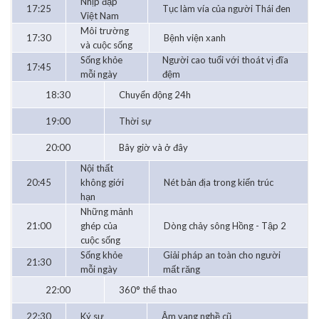
Nhịp đập
17:25
Tục làm vía của người Thái đen
Việt Nam
Môi trường
17:30
Bệnh viện xanh
và cuộc sống
Sống khỏe
Người cao tuổi với thoát vị đĩa
17:45
mỗi ngày
đệm
18:30
Chuyển động 24h
19:00
Thời sự
20:00
Bây giờ và ở đây
Nội thất
20:45
không giới
Nét bản địa trong kiến trúc
hạn
Những mảnh
21:00
ghép của
Dòng chảy sông Hồng - Tập 2
cuộc sống
Sống khỏe
Giải pháp an toàn cho người
21:30
mỗi ngày
mất răng
22:00
360° thể thao
22:30
Ký sự
Âm vang nghề cũ