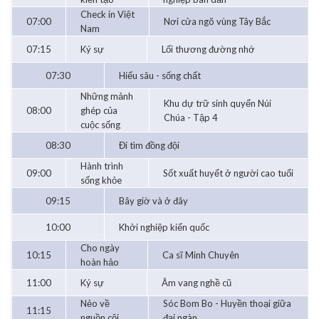
Check in Việt
07:00
Nơi cửa ngõ vùng Tây Bắc
Nam
07:15
Ký sự
Lối thương đường nhớ
07:30
Hiểu sâu - sống chất
Những mảnh
Khu dự trữ sinh quyển Núi
08:00
ghép của
Chúa - Tập 4
cuộc sống
08:30
Đi tìm đồng đội
Hành trình
09:00
Sốt xuất huyết ở người cao tuổi
sống khỏe
09:15
Bây giờ và ở đây
10:00
Khởi nghiệp kiến quốc
Cho ngày
10:15
Ca sĩ Minh Chuyên
hoàn hảo
11:00
Ký sự
Âm vang nghề cũ
Nẻo về
Sóc Bom Bo - Huyền thoại giữa
11:15
nguồn cội
đại ngàn