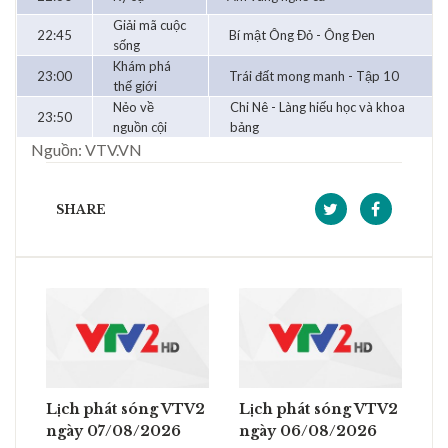
Giải mã cuộc
22:45
Bí mật Ông Đỏ - Ông Đen
sống
Khám phá
23:00
Trái đất mong manh - Tập 10
thế giới
Nẻo về
Chi Nê - Làng hiếu học và khoa
23:50
nguồn cội
bảng
Nguồn: VTV.VN
SHARE
Lịch phát sóng VTV2
Lịch phát sóng VTV2
ngày 07/08/2026
ngày 06/08/2026