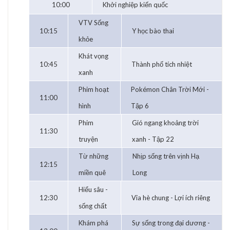
10:00
Khởi nghiệp kiến quốc
VTV Sống
10:15
Y học bào thai
khỏe
Khát vọng
10:45
Thành phố tích nhiệt
xanh
Phim hoạt
Pokémon Chân Trời Mới -
11:00
hình
Tập 6
Phim
Gió ngang khoảng trời
11:30
truyện
xanh - Tập 22
Từ những
Nhịp sống trên vịnh Hạ
12:15
miền quê
Long
Hiểu sâu -
12:30
Vỉa hè chung - Lợi ích riêng
sống chất
Khám phá
Sự sống trong đại dương -