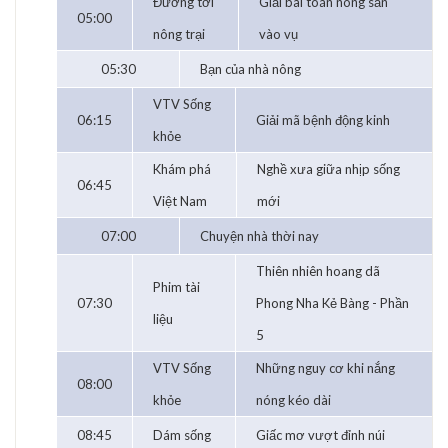
Đường tới
Giải bài toán nông sản
05:00
nông trại
vào vụ
05:30
Bạn của nhà nông
VTV Sống
06:15
Giải mã bệnh động kinh
khỏe
Khám phá
Nghề xưa giữa nhịp sống
06:45
Việt Nam
mới
07:00
Chuyện nhà thời nay
Thiên nhiên hoang dã
Phim tài
07:30
Phong Nha Kẻ Bàng - Phần
liệu
5
VTV Sống
Những nguy cơ khi nắng
08:00
khỏe
nóng kéo dài
08:45
Dám sống
Giấc mơ vượt đỉnh núi