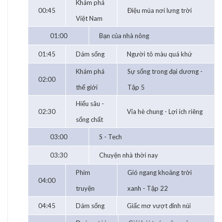
Khám phá
00:45
Điệu múa nơi lưng trời
Việt Nam
01:00
Bạn của nhà nông
01:45
Dám sống
Người tô màu quá khứ
Khám phá
Sự sống trong đại dương -
02:00
thế giới
Tập 5
Hiểu sâu -
02:30
Vỉa hè chung - Lợi ích riêng
sống chất
03:00
S - Tech
03:30
Chuyện nhà thời nay
Phim
Gió ngang khoảng trời
04:00
truyện
xanh - Tập 22
04:45
Dám sống
Giấc mơ vượt đỉnh núi