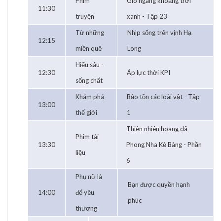
Phim
Gió ngang khoảng trời
11:30
truyện
xanh - Tập 23
Từ những
Nhịp sống trên vịnh Hạ
12:15
miền quê
Long
Hiểu sâu -
12:30
Áp lực thời KPI
sống chất
Khám phá
Bảo tồn các loài vật - Tập
13:00
thế giới
1
Thiên nhiên hoang dã
Phim tài
13:30
Phong Nha Kẻ Bàng - Phần
liệu
6
Phụ nữ là
Bạn được quyền hạnh
14:00
để yêu
phúc
thương