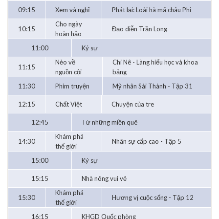
09:15
Xem và nghĩ
Phát lại: Loài hà mã châu Phi
Cho ngày
10:15
Đạo diễn Trần Long
hoàn hảo
11:00
Ký sự
Nẻo về
Chi Nê - Làng hiếu học và khoa
11:15
nguồn cội
bảng
11:30
Phim truyện
Mỹ nhân Sài Thành - Tập 31
12:15
Chất Việt
Chuyện của tre
12:45
Từ những miền quê
Khám phá
14:30
Nhân sự cấp cao - Tập 5
thế giới
15:00
Ký sự
15:15
Nhà nông vui vẻ
Khám phá
15:30
Hương vị cuộc sống - Tập 12
thế giới
16:15
KHGD Quốc phòng