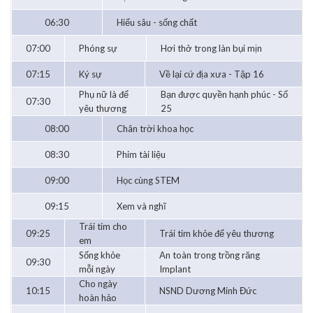
06:30
Hiểu sâu - sống chất
07:00
Phóng sự
Hơi thở trong làn bụi mịn
07:15
Ký sự
Về lại cứ địa xưa - Tập 16
Phụ nữ là để
Bạn được quyền hạnh phúc - Số
07:30
yêu thương
25
08:00
Chân trời khoa học
08:30
Phim tài liệu
09:00
Học cùng STEM
09:15
Xem và nghĩ
Trái tim cho
09:25
Trái tim khỏe để yêu thương
em
Sống khỏe
An toàn trong trồng răng
09:30
mỗi ngày
Implant
Cho ngày
10:15
NSND Dương Minh Đức
hoàn hảo