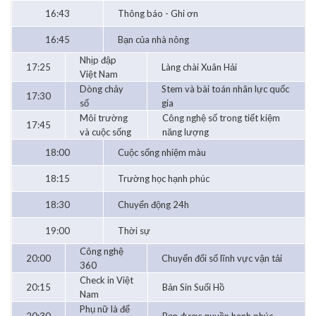
16:43
Thông báo - Ghi ơn
16:45
Bạn của nhà nông
Nhịp đập
17:25
Làng chài Xuân Hải
Việt Nam
Dòng chảy
Stem và bài toán nhân lực quốc
17:30
số
gia
Môi trường
Công nghệ số trong tiết kiệm
17:45
và cuộc sống
năng lượng
18:00
Cuộc sống nhiệm màu
18:15
Trường học hạnh phúc
18:30
Chuyển động 24h
19:00
Thời sự
Công nghệ
20:00
Chuyển đổi số lĩnh vực vận tải
360
Check in Việt
20:15
Bản Sin Suối Hồ
Nam
Phụ nữ là để