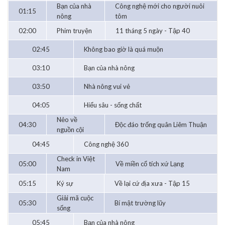
Bạn của nhà
Công nghệ mới cho người nuôi
01:15
nông
tôm
02:00
Phim truyện
11 tháng 5 ngày - Tập 40
02:45
Không bao giờ là quá muộn
03:10
Bạn của nhà nông
03:50
Nhà nông vui vẻ
04:05
Hiểu sâu - sống chất
Nẻo về
04:30
Độc đáo trống quân Liêm Thuận
nguồn cội
04:45
Công nghệ 360
Check in Việt
05:00
Về miền cổ tích xứ Lạng
Nam
05:15
Ký sự
Về lại cứ địa xưa - Tập 15
Giải mã cuộc
05:30
Bí mật trường lũy
sống
05:45
Bạn của nhà nông