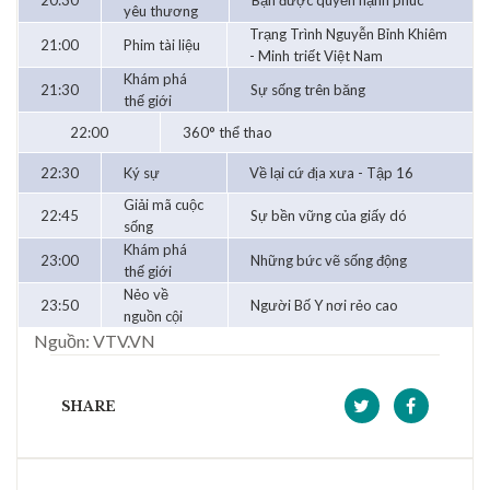
20:30
Bạn được quyền hạnh phúc
yêu thương
Trạng Trình Nguyễn Bỉnh Khiêm
21:00
Phim tài liệu
- Minh triết Việt Nam
Khám phá
21:30
Sự sống trên băng
thế giới
22:00
360° thể thao
22:30
Ký sự
Về lại cứ địa xưa - Tập 16
Giải mã cuộc
22:45
Sự bền vững của giấy dó
sống
Khám phá
23:00
Những bức vẽ sống động
thế giới
Nẻo về
23:50
Người Bố Y nơi rẻo cao
nguồn cội
Nguồn: VTV.VN
SHARE