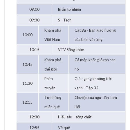
09:00
Bí ẩn tự nhiên
09:30
S - Tech
Khám phá
Cát Bà - Bản giao hưởng
10:00
Việt Nam
của biển và rừng
10:15
VTV Sống khỏe
Khám phá
Cá mập khổng lồ rạn san
10:45
thế giới
hô
Phim
Gió ngang khoảng trời
11:30
truyện
xanh - Tập 32
Từ những
Chuyện của ngư dân Tam
12:15
miền quê
Hải
12:30
Hiểu sâu - sống chất
12:55
Về quê