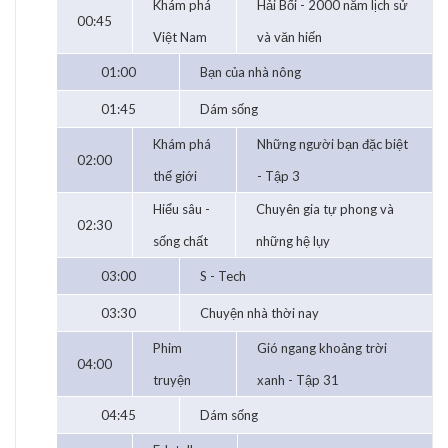
Khám phá
Hải Bối - 2000 năm lịch sử
00:45
Việt Nam
và văn hiến
01:00
Bạn của nhà nông
01:45
Dám sống
Khám phá
Những người bạn đặc biệt
02:00
thế giới
- Tập 3
Hiểu sâu -
Chuyên gia tự phong và
02:30
sống chất
những hệ lụy
03:00
S - Tech
03:30
Chuyện nhà thời nay
Phim
Gió ngang khoảng trời
04:00
truyện
xanh - Tập 31
04:45
Dám sống