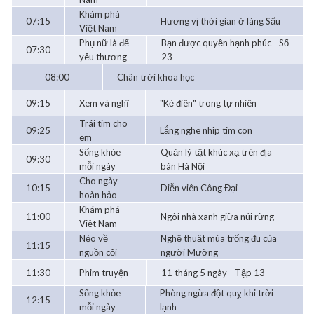
Khám phá
07:15
Hương vị thời gian ở làng Sấu
Việt Nam
Phụ nữ là để
Bạn được quyền hạnh phúc - Số
07:30
yêu thương
23
08:00
Chân trời khoa học
09:15
Xem và nghĩ
"Kẻ điên" trong tự nhiên
Trái tim cho
09:25
Lắng nghe nhịp tim con
em
Sống khỏe
Quản lý tật khúc xạ trên địa
09:30
mỗi ngày
bàn Hà Nội
Cho ngày
10:15
Diễn viên Công Đại
hoàn hảo
Khám phá
11:00
Ngôi nhà xanh giữa núi rừng
Việt Nam
Nẻo về
Nghệ thuật múa trống đu của
11:15
nguồn cội
người Mường
11:30
Phim truyện
11 tháng 5 ngày - Tập 13
Sống khỏe
Phòng ngừa đột quỵ khi trời
12:15
mỗi ngày
lạnh