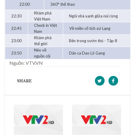
22:00
360° thể thao
Khám phá
22:30
Ngôi nhà xanh giữa núi rừng
Việt Nam
Check in Việt
22:45
Về miền cổ tích xứ Lạng
Nam
Khám phá
23:00
Bên trong vườn thú - Tập 8
thế giới
Nẻo về
23:50
Dân ca Dao Lô Gang
nguồn cội
Nguồn: VTV.VN
SHARE