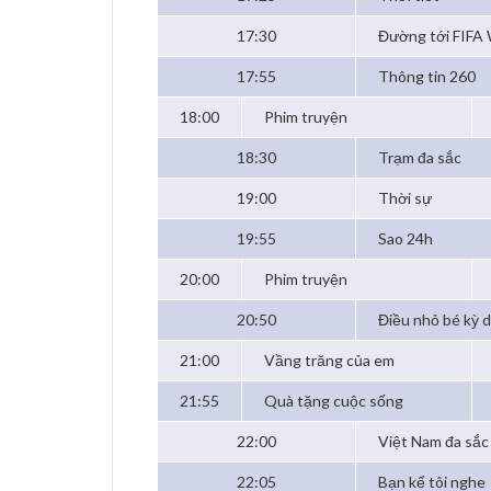
17:30
Đường tới FIFA
17:55
Thông tin 260
18:00
Phim truyện
18:30
Trạm đa sắc
19:00
Thời sự
19:55
Sao 24h
20:00
Phim truyện
20:50
Điều nhỏ bé kỳ d
21:00
Vầng trăng của em
21:55
Quà tặng cuộc sống
22:00
Việt Nam đa sắc
22:05
Bạn kể tôi nghe