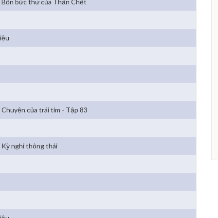
Bốn bức thư của Thần Chết
iệu
Chuyện của trái tim - Tập 83
Kỳ nghỉ thông thái
iệu