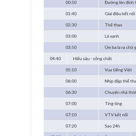
00:50
Đường lên đỉnh 
01:40
Giai điệu kết nối
02:30
Thể thao
03:00
Lá xanh
03:50
Úm ba la ra chữ g
04:40
Hiểu sâu - sống chất
05:10
Vua tiếng Việt
06:00
Nhịp đập thể th
06:30
Chuyện nhà thời
07:00
Ting ting
07:10
VTV kết nối
07:20
Sao 24h