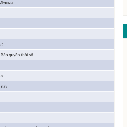
Olympia
ì?
Bản quyền thời số
ao
 nay