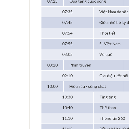
07:25
Quà tặng cuộc sống
07:35
Việt Nam đa sắc
07:45
Điều nhỏ bé kỳ d
07:54
Thời tiết
07:55
S- Việt Nam
08:05
Về quê
08:20
Phim truyện
09:10
Giai điệu kết nối
10:00
Hiểu sâu - sống chất
10:30
Ting ting
10:40
Thể thao
11:10
Thông tin 260
11:15
Điều nhỏ bé kỳ d