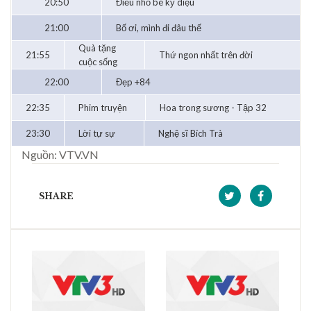
20:50
Điều nhỏ bé kỳ diệu
21:00
Bố ơi, mình đi đâu thế
Quà tặng
21:55
Thứ ngon nhất trên đời
cuộc sống
22:00
Đẹp +84
22:35
Phim truyện
Hoa trong sương - Tập 32
23:30
Lời tự sự
Nghệ sĩ Bích Trà
Nguồn: VTV.VN
SHARE