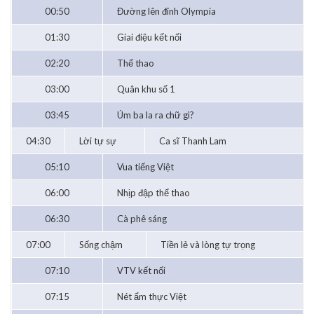
00:50
Đường lên đỉnh Olympia
01:30
Giai điệu kết nối
02:20
Thể thao
03:00
Quân khu số 1
03:45
Úm ba la ra chữ gì?
04:30
Lời tự sự
Ca sĩ Thanh Lam
05:10
Vua tiếng Việt
06:00
Nhịp đập thể thao
06:30
Cà phê sáng
07:00
Sống chậm
Tiền lẻ và lòng tự trọng
07:10
VTV kết nối
07:15
Nét ẩm thực Việt