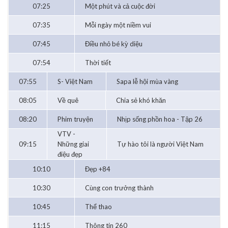
07:25
Một phút và cả cuộc đời
07:35
Mỗi ngày một niềm vui
07:45
Điều nhỏ bé kỳ diệu
07:54
Thời tiết
07:55
S- Việt Nam
Sapa lễ hội mùa vàng
08:05
Về quê
Chia sẻ khó khăn
08:20
Phim truyện
Nhịp sống phồn hoa - Tập 26
VTV -
09:15
Những giai
Tự hào tôi là người Việt Nam
điệu đẹp
10:10
Đẹp +84
10:30
Cùng con trưởng thành
10:45
Thể thao
11:15
Thông tin 260