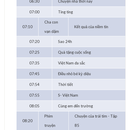
06:30
Chuyện nhà thời nay
07:00
Ting ting
Cha con
07:10
Kết quả của niềm tin
vạn dặm
07:20
Sao 24h
07:25
Quà tặng cuộc sống
07:35
Việt Nam đa sắc
07:45
Điều nhỏ bé kỳ diệu
07:54
Thời tiết
07:55
S- Việt Nam
08:05
Cùng em đến trường
Phim
Chuyện của trái tim - Tập
08:20
truyện
85