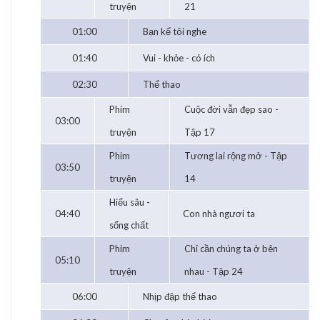
truyện
21
01:00
Bạn kể tôi nghe
01:40
Vui - khỏe - có ích
02:30
Thể thao
Phim
Cuộc đời vẫn đẹp sao -
03:00
truyện
Tập 17
Phim
Tương lai rộng mở - Tập
03:50
truyện
14
Hiểu sâu -
04:40
Con nhà ngươi ta
sống chất
Phim
Chỉ cần chúng ta ở bên
05:10
truyện
nhau - Tập 24
06:00
Nhịp đập thể thao