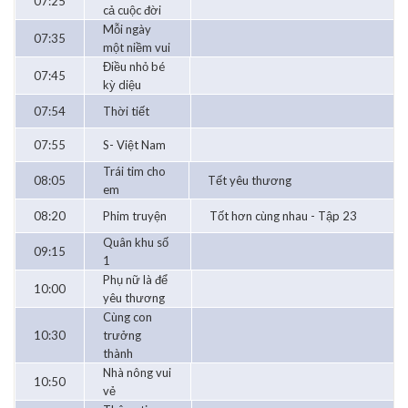
07:25
cả cuộc đời
Mỗi ngày
07:35
một niềm vui
Điều nhỏ bé
07:45
kỳ diệu
07:54
Thời tiết
07:55
S- Việt Nam
Trái tim cho
08:05
Tết yêu thương
em
08:20
Phim truyện
Tốt hơn cùng nhau - Tập 23
Quân khu số
09:15
1
Phụ nữ là để
10:00
yêu thương
Cùng con
10:30
trưởng
thành
Nhà nông vui
10:50
vẻ