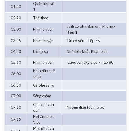
Quân khu số
01:30
1
02:20
Thể thao
Anh có phải đàn ông không -
03:00
Phim truyện
Tập 1
03:45
Phim truyện
Dù có yêu - Tập 56
04:30
Lời tự sự
Nhà điêu khắc Phạm Sinh
05:10
Phim truyện
Cuộc sống kỳ diệu - Tập 80
Nhịp đập thể
06:00
thao
06:30
Cà phê sáng
07:00
Sống chậm
Cha con vạn
07:10
Những điều tốt nhỏ bé
dặm
Nét ẩm thực
07:15
Việt
Một phút và