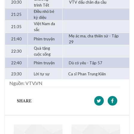
20:30
VTV dấu chân địa cầu
trình Tết
Điều nhỏ bé
21:25
kỳ diệu
Việt Nam đa
21:35
sắc
Mẹ ác ma, cha thiên sứ - Tập
21:40
Phim truyện
29
Quà tặng
22:30
cuộc sống
22:40
Phim truyện
Dù có yêu - Tập 57
23:30
Lời tự sự
Ca sĩ Phan Trung Kiên
Nguồn: VTV.VN
SHARE