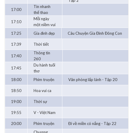
Tập 2
Tin nhanh
17:00
thể thao
Mỗi ngày
17:10
một niềm vui
17:25
Gia đình đẹp
Câu Chuyện Gia Đình Đông Con
17:39
Thời tiết
Thông tin
17:40
260
Du hành tuổi
17:45
thơ
18:00
Phim truyện
Văn phòng lấp lánh - Tập 20
18:50
Hoa vui ca
19:00
Thời sự
19:55
V - Việt Nam
20:00
Phim truyện
Đi về miền có nắng - Tập 22
Chương