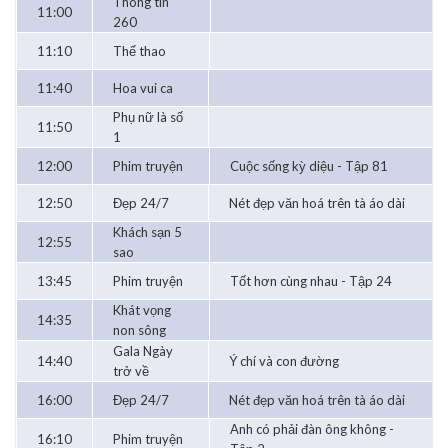
Thông tin
11:00
260
11:10
Thể thao
11:40
Hoa vui ca
Phụ nữ là số
11:50
1
12:00
Phim truyện
Cuộc sống kỳ diệu - Tập 81
12:50
Đẹp 24/7
Nét đẹp văn hoá trên tà áo dài
Khách sạn 5
12:55
sao
13:45
Phim truyện
Tốt hơn cùng nhau - Tập 24
Khát vọng
14:35
non sông
Gala Ngày
14:40
Ý chí và con đường
trở về
16:00
Đẹp 24/7
Nét đẹp văn hoá trên tà áo dài
Anh có phải đàn ông không -
16:10
Phim truyện