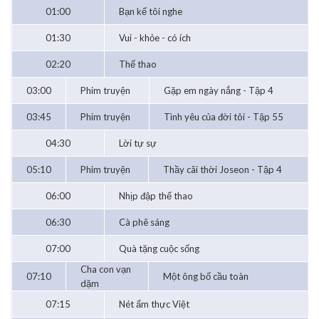
01:00
Bạn kể tôi nghe
01:30
Vui - khỏe - có ích
02:20
Thể thao
03:00
Phim truyện
Gặp em ngày nắng - Tập 4
03:45
Phim truyện
Tình yêu của đời tôi - Tập 55
04:30
Lời tự sự
05:10
Phim truyện
Thầy cãi thời Joseon - Tập 4
06:00
Nhịp đập thể thao
06:30
Cà phê sáng
07:00
Quà tặng cuộc sống
Cha con vạn
07:10
Một ông bố cầu toàn
dặm
07:15
Nét ẩm thực Việt