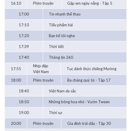
16:10
Phim truyện
Gặp em ngày nắng - Tập 5
17:00
Tin nhanh thể thao
17:10
Tiểu phẩm hài
17:20
Bạn kể tôi nghe
17:39
Thời tiết
17:40
Thông tin 260
Nhịp đập
17:55
Tục đánh thức chiêng Mường
Việt Nam
18:00
Phim truyện
Ba chàng quý tử - Tập 17
18:40
Việt Nam đa sắc
18:50
Những bông hoa nhỏ - Vườn Tween
19:00
Thời sự
20:00
Phim truyện
Gia đình trái dấu - Tập 30