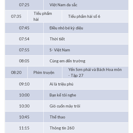
07:25
Việt Nam đa sắc
Tiểu phẩm
07:35
Tiểu phẩm hài số 6
hài
07:45
Điều nhỏ bé kỳ diệu
07:54
Thời tiết
07:55
S- Việt Nam
08:05
Cùng em đến trường
Yến Sơn phái và Bách Hoa môn
08:20
Phim truyện
- Tập 27
09:10
Ai là triệu phú
10:00
Bạn kể tôi nghe
10:30
Gió cuốn mây trôi
10:45
Thể thao
11:15
Thông tin 260