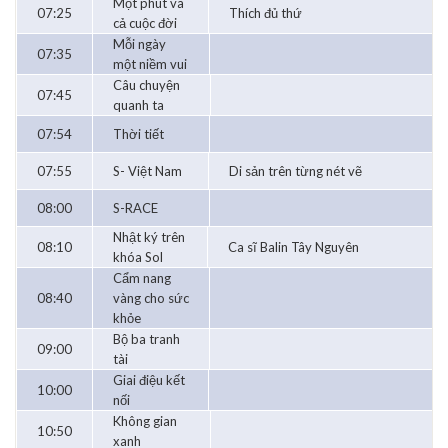
Một phút và
07:25
Thích đủ thứ
cả cuộc đời
Mỗi ngày
07:35
một niềm vui
Câu chuyện
07:45
quanh ta
07:54
Thời tiết
07:55
S- Việt Nam
Di sản trên từng nét vẽ
08:00
S-RACE
Nhật ký trên
08:10
Ca sĩ Balin Tây Nguyên
khóa Sol
Cẩm nang
08:40
vàng cho sức
khỏe
Bộ ba tranh
09:00
tài
Giai điệu kết
10:00
nối
Không gian
10:50
xanh