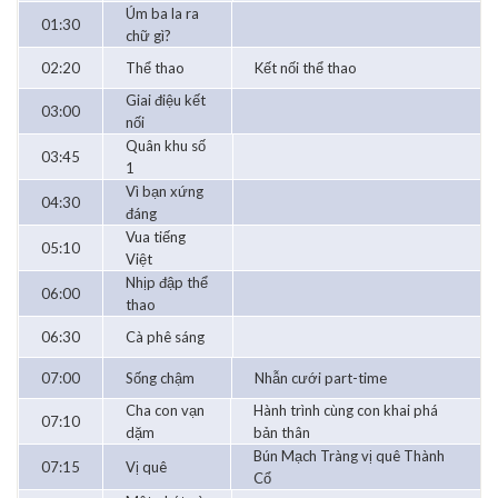
Úm ba la ra
01:30
chữ gì?
02:20
Thể thao
Kết nối thể thao
Giai điệu kết
03:00
nối
Quân khu số
03:45
1
Vì bạn xứng
04:30
đáng
Vua tiếng
05:10
Việt
Nhịp đập thể
06:00
thao
06:30
Cà phê sáng
07:00
Sống chậm
Nhẫn cưới part-time
Cha con vạn
Hành trình cùng con khai phá
07:10
dặm
bản thân
Bún Mạch Tràng vị quê Thành
07:15
Vị quê
Cổ