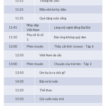
11:15
Thông tin 260
11:25
Điều nhỏ bé kỳ diệu
11:35
Quà tặng cuộc sống
Nhịp đập
11:45
Làng mỹ nghệ đồng Đại Bái
Việt Nam
Phụ nữ là số
11:50
Đàn ông không quỹ đen
1
12:00
Phim truyện
Thầy cãi thời Joseon - Tập 6
12:50
Việt Nam đa sắc
13:00
Phim truyện
Chuyện của trái tim - Tập 2
13:50
Úm ba la ra chữ gì?
14:30
Bật mí bí mật
15:20
Thể thao
15:50
Gió cuốn mây trôi