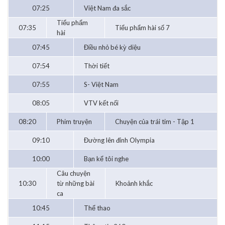
07:25
Việt Nam đa sắc
Tiểu phẩm
07:35
Tiểu phẩm hài số 7
hài
07:45
Điều nhỏ bé kỳ diệu
07:54
Thời tiết
07:55
S- Việt Nam
08:05
VTV kết nối
08:20
Phim truyện
Chuyện của trái tim - Tập 1
09:10
Đường lên đỉnh Olympia
10:00
Bạn kể tôi nghe
Câu chuyện
10:30
từ những bài
Khoảnh khắc
ca
10:45
Thể thao