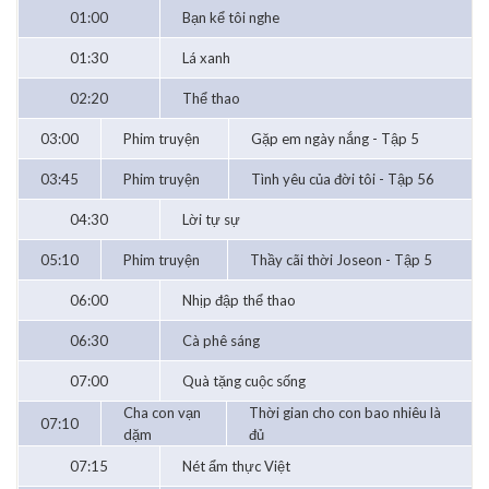
01:00
Bạn kể tôi nghe
01:30
Lá xanh
02:20
Thể thao
03:00
Phim truyện
Gặp em ngày nắng - Tập 5
03:45
Phim truyện
Tình yêu của đời tôi - Tập 56
04:30
Lời tự sự
05:10
Phim truyện
Thầy cãi thời Joseon - Tập 5
06:00
Nhịp đập thể thao
06:30
Cà phê sáng
07:00
Quà tặng cuộc sống
Cha con vạn
Thời gian cho con bao nhiêu là
07:10
dặm
đủ
07:15
Nét ẩm thực Việt