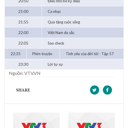
20:50
Điều nhỏ bé kỳ diệu
21:00
Ca nhạc
21:55
Quà tặng cuộc sống
22:00
Việt Nam đa sắc
22:05
Sao check
22:35
Phim truyện
Tình yêu của đời tôi - Tập 57
23:30
Lời tự sự
Nguồn: VTV.VN
SHARE