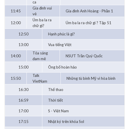
ca
Gia đình vui
11:45
Gia đình Anh Hoàng - Phần 1
vẻ
Úm ba la ra
12:00
Úm ba la ra chữ gì ? Tập 51
chữ gì?
12:50
Hạnh phúc là gì?
13:00
Vua tiếng Việt
Tỏa sáng
14:00
NSƯT Trần Quý Quốc
đam mê
15:00
Ông bố hoàn hảo
Talk
15:50
Những tù binh Mỹ vì hòa bình
VietNam
16:30
Thể thao
16:59
Thời tiết
17:00
S - Việt Nam
17:15
Nhật ký trên khóa Sol