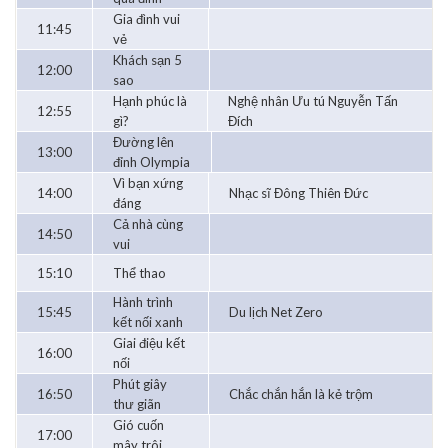
Gia đình vui
11:45
vẻ
Khách sạn 5
12:00
sao
Hạnh phúc là
Nghệ nhân Ưu tú Nguyễn Tấn
12:55
gì?
Đích
Đường lên
13:00
đỉnh Olympia
Vì bạn xứng
14:00
Nhạc sĩ Đông Thiên Đức
đáng
Cả nhà cùng
14:50
vui
15:10
Thể thao
Hành trình
15:45
Du lịch Net Zero
kết nối xanh
Giai điệu kết
16:00
nối
Phút giây
16:50
Chắc chắn hắn là kẻ trộm
thư giãn
Gió cuốn
17:00
mây trôi