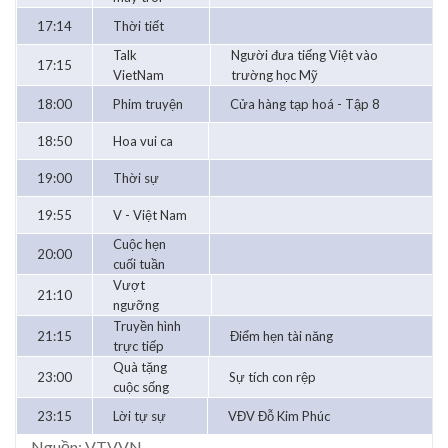
17:14
Thời tiết
Talk
Người đưa tiếng Việt vào
17:15
VietNam
trường học Mỹ
18:00
Phim truyện
Cửa hàng tạp hoá - Tập 8
18:50
Hoa vui ca
19:00
Thời sự
19:55
V - Việt Nam
Cuộc hẹn
20:00
cuối tuần
Vượt
21:10
ngưỡng
Truyền hình
21:15
Điểm hẹn tài năng
trực tiếp
Quà tặng
23:00
Sự tích con rệp
cuộc sống
23:15
Lời tự sự
VĐV Đỗ Kim Phúc
Nguồn: VTV.VN