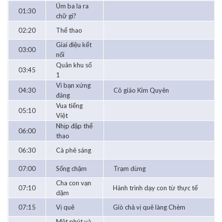
Úm ba la ra
01:30
chữ gì?
02:20
Thể thao
Giai điệu kết
03:00
nối
Quân khu số
03:45
1
Vì bạn xứng
04:30
Cô giáo Kim Quyên
đáng
Vua tiếng
05:10
Việt
Nhịp đập thể
06:00
thao
06:30
Cà phê sáng
07:00
Sống chậm
Trạm dừng
Cha con vạn
07:10
Hành trình dạy con từ thực tế
dặm
07:15
Vị quê
Giò chả vị quê làng Chèm
Một phút và