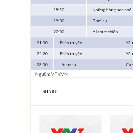
18:50
Những bông hoa nhỏ
19:00
Thời sự
20:00
AI thực chiến
21:30
Phim truyện
Yêu
22:20
Phim truyện
Yêu
23:30
Lời tự sự
Ca 
Nguồn: VTV.VN
SHARE