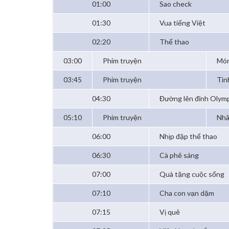
01:00
Sao check
01:30
Vua tiếng Việt
02:20
Thể thao
03:00
Phim truyện
Món
03:45
Phim truyện
Tìn
04:30
Đường lên đỉnh Olym
05:10
Phim truyện
Nhâ
06:00
Nhịp đập thể thao
06:30
Cà phê sáng
07:00
Quà tặng cuộc sống
07:10
Cha con vạn dặm
07:15
Vị quê