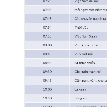
07:25
Việt Nam đa sắc
07:35
Mỗi ngày một niềm vu
07:45
Câu chuyện quanh ta
07:54
Thời tiết
07:55
Việt Nam Xanh
08:00
Vui - khỏe - có ích
08:45
VTV kết nối
08:55
AI thực chiến
09:30
Gió cuốn mây trôi
09:45
Cẩm nang vàng cho s
10:00
Lá xanh
10:50
Sống vui
11:00
Chuyện chàng - Chuy