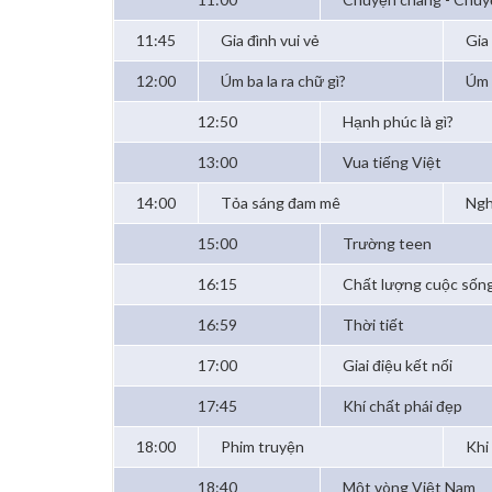
11:45
Gia đình vui vẻ
Gia
12:00
Úm ba la ra chữ gì?
Úm 
12:50
Hạnh phúc là gì?
13:00
Vua tiếng Việt
14:00
Tỏa sáng đam mê
Ngh
15:00
Trường teen
16:15
Chất lượng cuộc sốn
16:59
Thời tiết
17:00
Giai điệu kết nối
17:45
Khí chất phái đẹp
18:00
Phim truyện
Khi
18:40
Một vòng Việt Nam