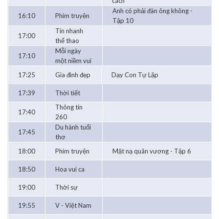
cách
Anh có phải đàn ông không -
16:10
Phim truyện
Tập 10
Tin nhanh
17:00
thể thao
Mỗi ngày
17:10
một niềm vui
17:25
Gia đình đẹp
Dạy Con Tự Lập
17:39
Thời tiết
Thông tin
17:40
260
Du hành tuổi
17:45
thơ
18:00
Phim truyện
Mặt nạ quân vương - Tập 6
18:50
Hoa vui ca
19:00
Thời sự
19:55
V - Việt Nam