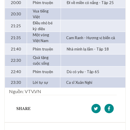
20:00
Phim truyện
Đi về miền có nắng - Tập 25
Vua tiếng
20:30
Việt
Điều nhỏ bé
21:25
kỳ diệu
Một vòng
21:35
Cam Ranh - Hương vị biển cả
Việt Nam
21:40
Phim truyện
Nhà mình lạ lắm - Tập 18
Quà tặng
22:30
cuộc sống
22:40
Phim truyện
Dù có yêu - Tập 65
23:30
Lời tự sự
Ca sĩ Xuân Nghi
Nguồn: VTV.VN
SHARE