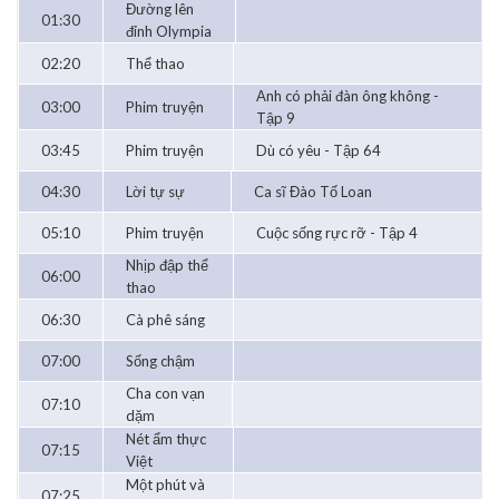
Đường lên
01:30
đỉnh Olympia
02:20
Thể thao
Anh có phải đàn ông không -
03:00
Phim truyện
Tập 9
03:45
Phim truyện
Dù có yêu - Tập 64
04:30
Lời tự sự
Ca sĩ Đào Tố Loan
05:10
Phim truyện
Cuộc sống rực rỡ - Tập 4
Nhịp đập thể
06:00
thao
06:30
Cà phê sáng
07:00
Sống chậm
Cha con vạn
07:10
dặm
Nét ẩm thực
07:15
Việt
Một phút và
07:25