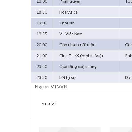
18:00
Phim truyện
Tốt
18:50
Hoa vui ca
19:00
Thời sự
19:55
V - Việt Nam
20:00
Gặp nhau cuối tuần
Gặp
21:00
Cine 7 - Ký ức phim Việt
Phi
23:20
Quà tặng cuộc sống
23:30
Lời tự sự
Đạo
Nguồn: VTV.VN
SHARE