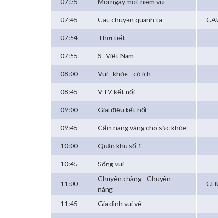
07:35
Mỗi ngày một niềm vui
07:45
Câu chuyện quanh ta
CA
07:54
Thời tiết
07:55
S- Việt Nam
08:00
Vui - khỏe - có ích
08:45
VTV kết nối
09:00
Giai điệu kết nối
09:45
Cẩm nang vàng cho sức khỏe
10:00
Quân khu số 1
10:45
Sống vui
Chuyện chàng - Chuyện
11:00
CH
nàng
11:45
Gia đình vui vẻ