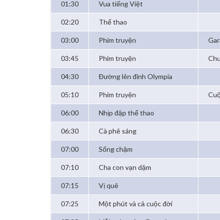
01:30
Vua tiếng Việt
02:20
Thể thao
03:00
Phim truyện
Gar
03:45
Phim truyện
Chu
04:30
Đường lên đỉnh Olympia
05:10
Phim truyện
Cuộ
06:00
Nhịp đập thể thao
06:30
Cà phê sáng
07:00
Sống chậm
07:10
Cha con vạn dặm
07:15
Vị quê
07:25
Một phút và cả cuộc đời