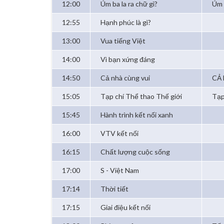
12:00
Úm ba la ra chữ gì?
Úm 
12:55
Hạnh phúc là gì?
13:00
Vua tiếng Việt
14:00
Vì bạn xứng đáng
14:50
Cả nhà cùng vui
CẢ 
15:05
Tạp chí Thể thao Thế giới
Tạp
15:45
Hành trình kết nối xanh
16:00
VTV kết nối
16:15
Chất lượng cuộc sống
17:00
S - Việt Nam
17:14
Thời tiết
17:15
Giai điệu kết nối