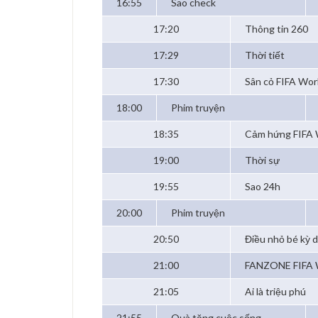
16:55
Sao check
17:20
Thông tin 260
17:29
Thời tiết
17:30
Sân cỏ FIFA Wor
18:00
Phim truyện
18:35
Cảm hứng FIFA 
19:00
Thời sự
19:55
Sao 24h
20:00
Phim truyện
20:50
Điều nhỏ bé kỳ d
21:00
FANZONE FIFA 
21:05
Ai là triệu phú
21:55
Quà tặng cuộc sống