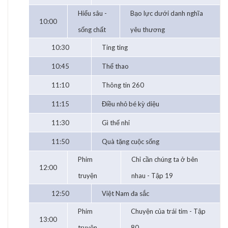
Hiểu sâu -
Bạo lực dưới danh nghĩa
10:00
sống chất
yêu thương
10:30
Ting ting
10:45
Thể thao
11:10
Thông tin 260
11:15
Điều nhỏ bé kỳ diệu
11:30
Gì thế nhỉ
11:50
Quà tặng cuộc sống
Phim
Chỉ cần chúng ta ở bên
12:00
truyện
nhau - Tập 19
12:50
Việt Nam đa sắc
Phim
Chuyện của trái tim - Tập
13:00
truyện
80