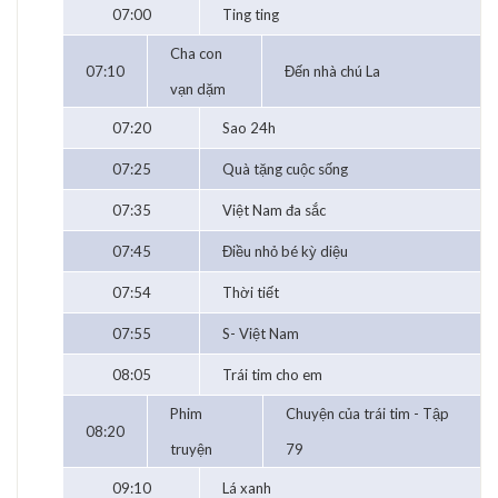
07:00
Ting ting
Cha con
07:10
Đến nhà chú La
vạn dặm
07:20
Sao 24h
07:25
Quà tặng cuộc sống
07:35
Việt Nam đa sắc
07:45
Điều nhỏ bé kỳ diệu
07:54
Thời tiết
07:55
S- Việt Nam
08:05
Trái tim cho em
Phim
Chuyện của trái tim - Tập
08:20
truyện
79
09:10
Lá xanh