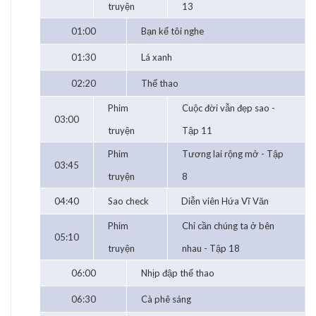
truyện
13
01:00
Bạn kể tôi nghe
01:30
Lá xanh
02:20
Thể thao
Phim
Cuộc đời vẫn đẹp sao -
03:00
truyện
Tập 11
Phim
Tương lai rộng mở - Tập
03:45
truyện
8
04:40
Sao check
Diễn viên Hứa Vĩ Văn
Phim
Chỉ cần chúng ta ở bên
05:10
truyện
nhau - Tập 18
06:00
Nhịp đập thể thao
06:30
Cà phê sáng