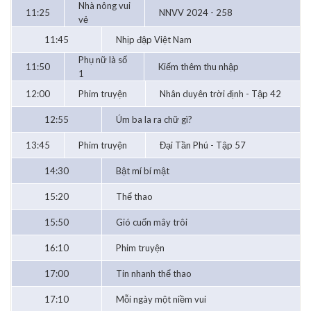
Nhà nông vui
11:25
NNVV 2024 - 258
vẻ
11:45
Nhịp đập Việt Nam
Phụ nữ là số
11:50
Kiếm thêm thu nhập
1
12:00
Phim truyện
Nhân duyên trời định - Tập 42
12:55
Úm ba la ra chữ gì?
13:45
Phim truyện
Đại Tần Phú - Tập 57
14:30
Bật mí bí mật
15:20
Thể thao
15:50
Gió cuốn mây trôi
16:10
Phim truyện
17:00
Tin nhanh thể thao
17:10
Mỗi ngày một niềm vui