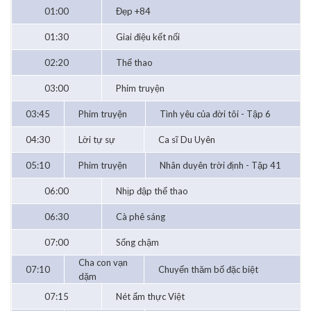
01:00
Đẹp +84
01:30
Giai điệu kết nối
02:20
Thể thao
03:00
Phim truyện
03:45
Phim truyện
Tình yêu của đời tôi - Tập 6
04:30
Lời tự sự
Ca sĩ Du Uyên
05:10
Phim truyện
Nhân duyên trời định - Tập 41
06:00
Nhịp đập thể thao
06:30
Cà phê sáng
07:00
Sống chậm
Cha con vạn
07:10
Chuyến thăm bố đặc biệt
dặm
07:15
Nét ẩm thực Việt