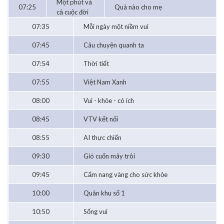
Một phút và
07:25
Quà nào cho mẹ
cả cuộc đời
07:35
Mỗi ngày một niềm vui
07:45
Câu chuyện quanh ta
07:54
Thời tiết
07:55
Việt Nam Xanh
08:00
Vui - khỏe - có ích
08:45
VTV kết nối
08:55
AI thực chiến
09:30
Gió cuốn mây trôi
09:45
Cẩm nang vàng cho sức khỏe
10:00
Quân khu số 1
10:50
Sống vui