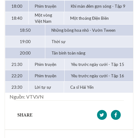
18:00
Phim truyện
Khi màn đêm gợn sóng - Tập 9
Một vòng
18:40
Một thoáng Điện Biên
Việt Nam
18:50
Những bông hoa nhỏ - Vườn Tween
19:00
Thời sự
20:00
Tân binh toàn năng
21:30
Phim truyện
Yêu trước ngày cưới - Tập 15
22:20
Phim truyện
Yêu trước ngày cưới - Tập 16
23:30
Lời tự sự
Ca sĩ Hải Yến
Nguồn: VTV.VN
SHARE