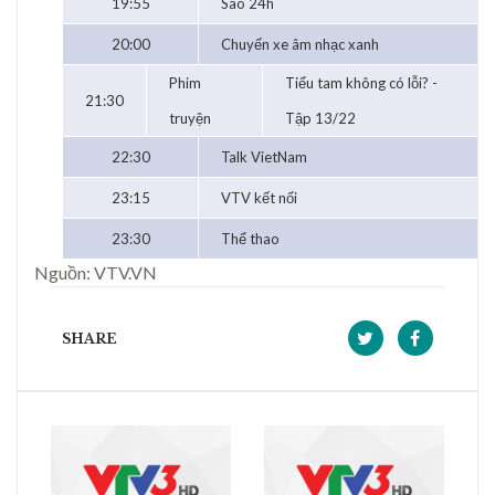
19:55
Sao 24h
20:00
Chuyến xe âm nhạc xanh
Phim
Tiểu tam không có lỗi? -
21:30
truyện
Tập 13/22
22:30
Talk VietNam
23:15
VTV kết nối
23:30
Thể thao
Nguồn: VTV.VN
SHARE