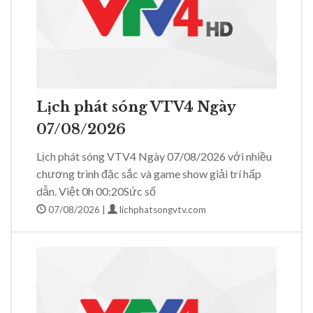
Lịch phát sóng VTV4 Ngày
07/08/2026
Lịch phát sóng VTV4 Ngày 07/08/2026 với nhiều
chương trình đặc sắc và game show giải trí hấp
dẫn. Việt 0h 00:20Sức số
07/08/2026 |
lichphatsongvtv.com