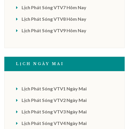
Lịch Phát Sóng VTV7 Hôm Nay
Lịch Phát Sóng VTV8 Hôm Nay
Lịch Phát Sóng VTV9 Hôm Nay
LỊCH NGÀY MAI
Lịch Phát Sóng VTV1 Ngày Mai
Lịch Phát Sóng VTV2 Ngày Mai
Lịch Phát Sóng VTV3 Ngày Mai
Lịch Phát Sóng VTV4 Ngày Mai