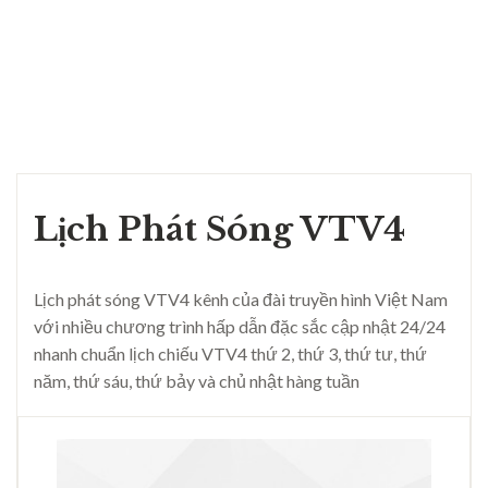
Lịch Phát Sóng VTV4
Lịch phát sóng VTV4 kênh của đài truyền hình Việt Nam
với nhiều chương trình hấp dẫn đặc sắc cập nhật 24/24
nhanh chuẩn lịch chiếu VTV4 thứ 2, thứ 3, thứ tư, thứ
năm, thứ sáu, thứ bảy và chủ nhật hàng tuần