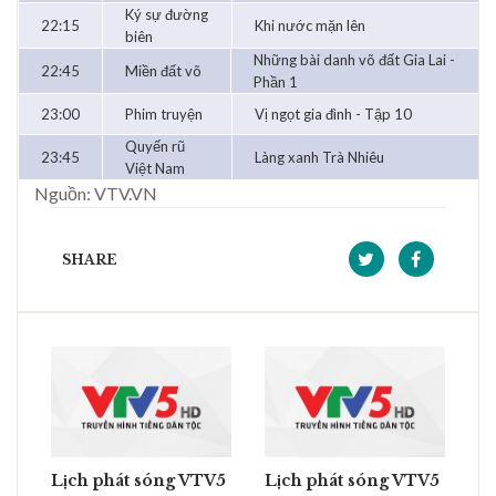
Ký sự đường
22:15
Khi nước mặn lên
biên
Những bài danh võ đất Gia Lai -
22:45
Miền đất võ
Phần 1
23:00
Phim truyện
Vị ngọt gia đình - Tập 10
Quyến rũ
23:45
Làng xanh Trà Nhiêu
Việt Nam
Nguồn: VTV.VN
SHARE
Lịch phát sóng VTV5
Lịch phát sóng VTV5