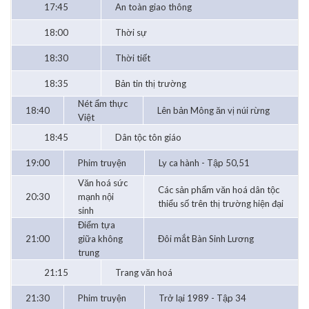
17:45
An toàn giao thông
18:00
Thời sự
18:30
Thời tiết
18:35
Bản tin thị trường
Nét ẩm thực
18:40
Lên bản Mông ăn vị núi rừng
Việt
18:45
Dân tộc tôn giáo
19:00
Phim truyện
Ly ca hành - Tập 50,51
Văn hoá sức
Các sản phẩm văn hoá dân tộc
20:30
mạnh nội
thiểu số trên thị trường hiện đại
sinh
Điểm tựa
21:00
giữa không
Đôi mắt Bàn Sinh Lương
trung
21:15
Trang văn hoá
21:30
Phim truyện
Trở lại 1989 - Tập 34