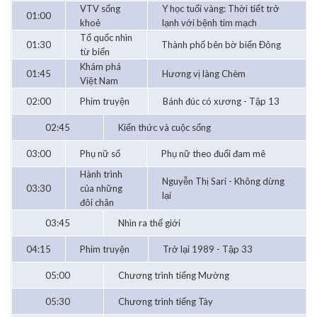
VTV sống
Y học tuổi vàng: Thời tiết trở
01:00
khoẻ
lạnh với bệnh tim mạch
Tổ quốc nhìn
01:30
Thành phố bên bờ biển Đông
từ biển
Khám phá
01:45
Hương vị làng Chèm
Việt Nam
02:00
Phim truyện
Bánh đúc có xương - Tập 13
02:45
Kiến thức và cuộc sống
03:00
Phụ nữ số
Phụ nữ theo đuổi đam mê
Hành trình
Nguyễn Thị Sari - Không dừng
03:30
của những
lại
đôi chân
03:45
Nhìn ra thế giới
04:15
Phim truyện
Trở lại 1989 - Tập 33
05:00
Chương trình tiếng Mường
05:30
Chương trình tiếng Tày