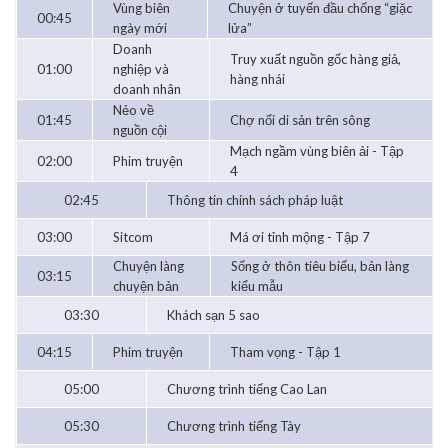
Vùng biên
Chuyện ở tuyến đầu chống “giặc
00:45
ngày mới
lửa”
Doanh
Truy xuất nguồn gốc hàng giả,
01:00
nghiệp và
hàng nhái
doanh nhân
Nẻo về
01:45
Chợ nổi di sản trên sông
nguồn cội
Mạch ngầm vùng biên ải - Tập
02:00
Phim truyện
4
02:45
Thông tin chính sách pháp luật
03:00
Sitcom
Má ơi tỉnh mộng - Tập 7
Chuyện làng
Sống ở thôn tiêu biểu, bản làng
03:15
chuyện bản
kiểu mẫu
03:30
Khách sạn 5 sao
04:15
Phim truyện
Tham vọng - Tập 1
05:00
Chương trình tiếng Cao Lan
05:30
Chương trình tiếng Tày