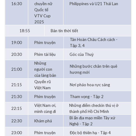
16:30
chuyền nữ
Philippines và U21 Thái Lan
Quốc tế
VTV Cup
2025
18:55
Bản tin thời tiết
Tân Hoàn Châu Cách cách -
19:00
Phim truyện
Tập 3, 4
20:30
Phim tài liệu
Góc của Thuỳ
Những
Những bước chân trên quê
21:00
người con
hương mới
của làng bản
Quyến rũ
21:15
Nơi pháo hoa rực sáng
Việt Nam
21:30
Phim truyện
Tham vọng - Tập 2
Việt Nam ơi,
Những điểm checkin thú vị ở
22:15
mình cùng đi
thành phố Hồ Chí Minh
Bí ẩn địa mạo miền Tây xứ
22:30
Khám phá
Nghệ - Tập 2
23:00
Phim truyện
Độc bộ thiên hạ - Tập 4