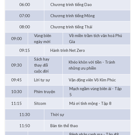
06:00
Chương trình tiếng Dao
07:00
Chương trình tiếng Mông
08:00
Chương trình tiếng Thái
Vùng biên
Về miền trầm tích văn hoá Phú
09:00
ngày mới
Gia
09:15
Hành trình Net Zero
Sách hay
Khéo khôn với tiền - Tránh
09:30
thay đổi
những ưu phiền
cuộc đời
09:45
Lời tự sự
Vận động viên Võ Kim Phúc
Mạch ngầm vùng biên ải - Tập
10:30
Phim truyện
5
11:15
Sitcom
Má ơi tỉnh mộng - Tập 8
11:30
Thời sự
11:50
Bản tin thể thao
Bệnh nhân ranh ma - Tập 49,