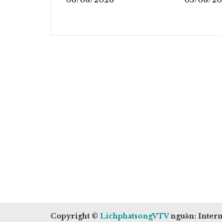
Copyright ©
LichphatsongVTV
nguồn: Intern