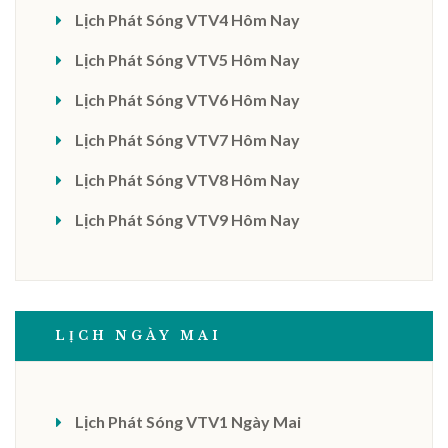
Lịch Phát Sóng VTV4 Hôm Nay
Lịch Phát Sóng VTV5 Hôm Nay
Lịch Phát Sóng VTV6 Hôm Nay
Lịch Phát Sóng VTV7 Hôm Nay
Lịch Phát Sóng VTV8 Hôm Nay
Lịch Phát Sóng VTV9 Hôm Nay
LỊCH NGÀY MAI
Lịch Phát Sóng VTV1 Ngày Mai